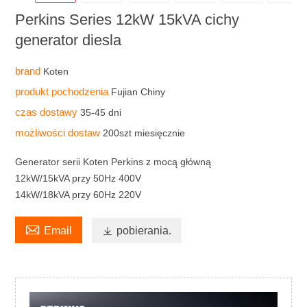
Perkins Series 12kW 15kVA cichy
generator diesla
brand
Koten
produkt pochodzenia
Fujian Chiny
czas dostawy
35-45 dni
możliwości dostaw
200szt miesięcznie
Generator serii Koten Perkins z mocą główną
12kW/15kVA przy 50Hz 400V
14kW/18kVA przy 60Hz 220V

Email

pobierania.