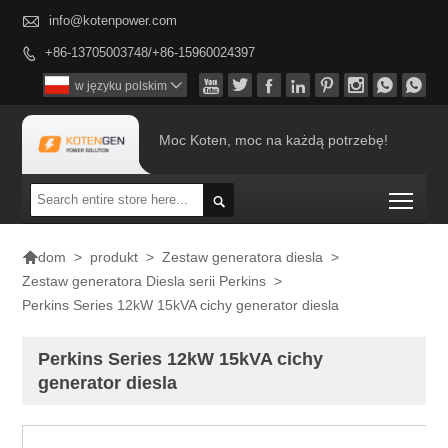

info@kotenpower.com
+86-13705003748/+86-15960024397









w języku polskim

Moc Koten, moc na każdą potrzebę!
Togg


>
produkt
>
Zestaw generatora diesla
>
dom
Zestaw generatora Diesla serii Perkins
>
Perkins Series 12kW 15kVA cichy generator diesla
Perkins Series 12kW 15kVA cichy
generator diesla