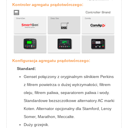
Prędkość znamionowa
1500 
Kontroler agregatu prądotwórczego:
Moc znamionowa (z
13
wentylatorem)
Typ gubernatora
Uruchom silnik
Kotena
Marka alternatora
Stamfo
Faza
Woltaż
400
Typ okablowania
Łożysko
Współczynnik mocy
Specyfikacja
Konfiguracja agregatu prądotwórczego:
alternatora
Częstotliwość
5
Najwyższa moc
1
Standard:
Typ wzbudnika
Genset połączony z oryginalnym silnikiem Perkins
Regulacja napięcia
Stopień ochrony
z filtrem powietrza o dużej wytrzymałości, filtrem
Stopień izolacji
Wysokość
oleju, filtrem paliwa, separatorem paliwa i wody.
Standardowe bezszczotkowe alternatory AC marki
Koten. Alternator opcjonalny dla Stamford, Leroy
Somer, Marathon, Meccalte.
Duży grzejnik.